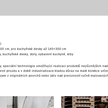
)
00 cm, pro kuchyňské desky až 140×300 cm
éry, kuchyňské desky, stoly, vybavení kuchyně, krby
y, speciální technologie umožňující realizaci produktů nejrůznějších n
t proti proudu a v době industrializace kladou důraz na malé kolekce urč
dojem z originálních povrchů nebo údiv nad precizností ručně malovanýc