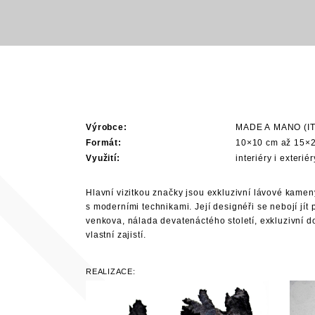
Výrobce:
MADE A MANO (IT
Formát:
10×10 cm až 15×2
Využití:
interiéry i exteri
Hlavní vizitkou značky jsou exkluzivní lávové kamen
s moderními technikami. Její designéři se nebojí jí
venkova, nálada devatenáctého století, exkluzivní 
vlastní zajistí.
REALIZACE: