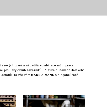
adčasových tvarů a nápaditá kombinace ruční práce
ené pro úzký okruh zákazníků. Rustikální nádech italského
h detailů. To vše vám
MADE A MANO
s elegancí sobě