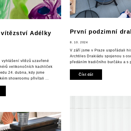
První podzimní dra
vítězství Adélky
8. 10. 2024
V září jsme v Praze uspořádali his
Archtiles Drakiádu spojenou s o
ine vyhlášení vítězů uzavřené
předáním tradičního burčáku a s 
nérů velikonočních kachliček
ředu 24. dubna, kdy jsme
Číst dál
ém showroomu přivítali ...