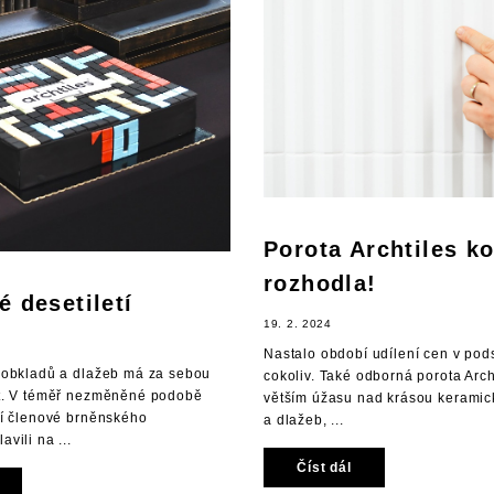
Porota Archtiles k
rozhodla!
 desetiletí
19. 2. 2024
Nastalo období udílení cen v pod
 obkladů a dlažeb má za sebou
cokoliv. Také odborná porota Archt
t. V téměř nezměněné podobě
větším úžasu nad krásou keramic
cí členové brněnského
a dlažeb, ...
vili na ...
Číst dál