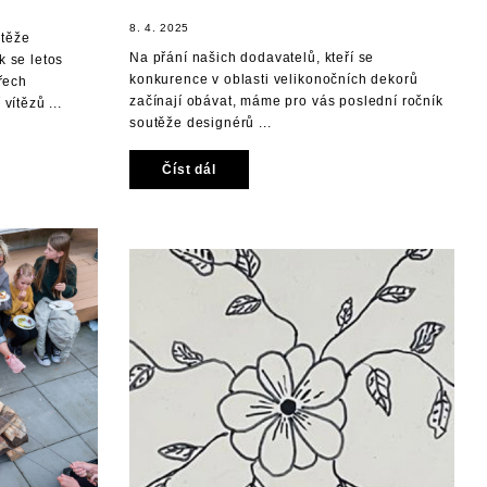
8. 4. 2025
utěže
Na přání našich dodavatelů, kteří se
k se letos
konkurence v oblasti velikonočních dekorů
třech
začínají obávat, máme pro vás poslední ročník
vítězů ...
soutěže designérů ...
Číst dál