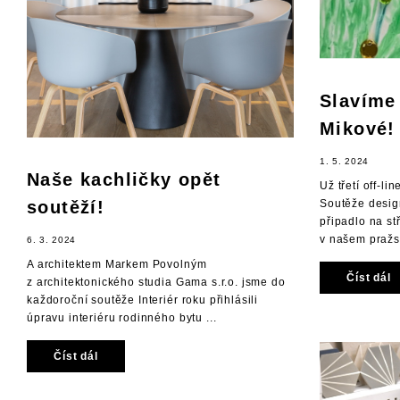
Slavíme 
Mikové!
1. 5. 2024
Naše kachličky opět
Už třetí off-l
soutěží!
Soutěže desig
připadlo na st
v našem pražsk
6. 3. 2024
A architektem Markem Povolným
Číst dál
z architektonického studia Gama s.r.o. jsme do
každoroční soutěže Interiér roku přihlásili
úpravu interiéru rodinného bytu ...
Číst dál