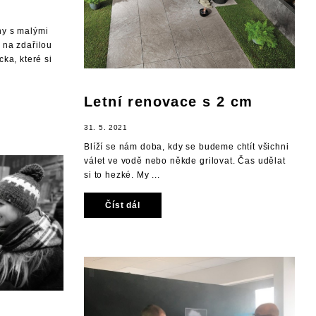
ny s malými
 na zdařilou
ka, které si
Letní renovace s 2 cm
31. 5. 2021
Blíží se nám doba, kdy se budeme chtít všichni
válet ve vodě nebo někde grilovat. Čas udělat
si to hezké. My ...
Číst dál