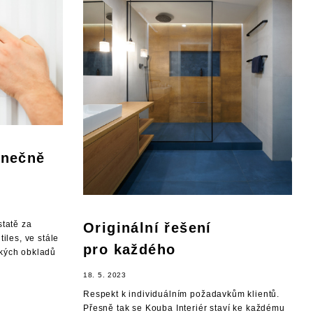
onečně
statě za
Originální řešení
iles, ve stále
pro každého
kých obkladů
18. 5. 2023
Respekt k individuálním požadavkům klientů.
Přesně tak se Kouba Interiér staví ke každému