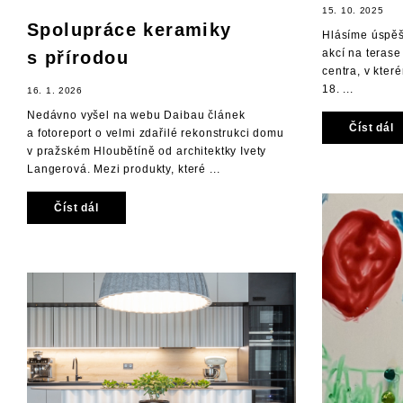
15. 10. 2025
Spolupráce keramiky
Hlásíme úspěš
akcí na teras
s přírodou
centra, v kter
18. ...
16. 1. 2026
Nedávno vyšel na webu Daibau článek
Číst dál
a fotoreport o velmi zdařilé rekonstrukci domu
v pražském Hloubětíně od architektky Ivety
Langerová. Mezi produkty, které ...
Číst dál