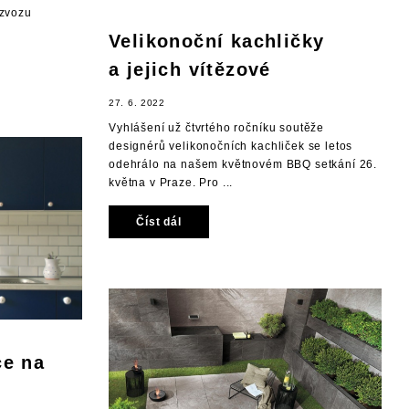
ozvozu
Velikonoční kachličky
a jejich vítězové
27. 6. 2022
Vyhlášení už čtvrtého ročníku soutěže
designérů velikonočních kachliček se letos
odehrálo na našem květnovém BBQ setkání 26.
května v Praze. Pro ...
Číst dál
ce na