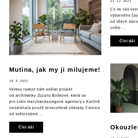
21. 12. 2021
Co ve vás vyv
výborného čaje
od všech staro
znělo ...
Číst dál
Mutina, jak my ji milujeme!
18. 5. 2021
Velkou radost nám udělal projekt
od architektky Zuzany Boškové, která se
pro sídlo merchandasingové agentury v Karlíně
nezdráhala použít terracottové obklady Celosia
od světoznámé ...
Okouzle
Číst dál