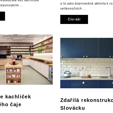
nedokázala bez kachliček
a to jako doprovodná aktivita k r
 slavnostním ...
velikonočních ...
Číst dál
e kachliček
Zdařilá rekonstruk
ého čaje
Slovácku