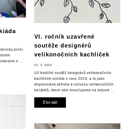
kiáda
VI. ročník uzavřené
soutěže designérů
toricky první
velikonočních kachliček
sobním
pokusem o ...
21. 3. 2024
Už tradiční soutěž designérů velikonočních
kachliček vznikla v roce 2019, a to jako
doprovodná aktivita k rozvozu velikonočních
beránků, které vám doručujeme na krásné ...
Číst dál