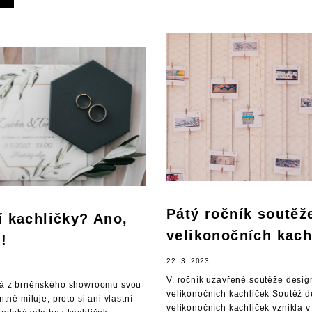
Pátý ročník soutěž
í kachličky? Ano,
velikonočních kach
!
22. 3. 2023
V. ročník uzavřené soutěže desig
ká z brněnského showroomu svou
velikonočních kachliček Soutěž 
tně miluje, proto si ani vlastní
velikonočních kachliček vznikla v