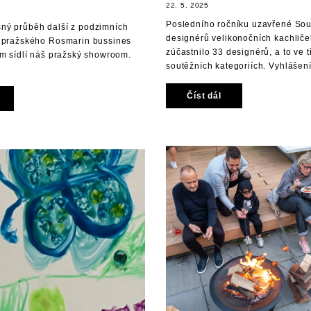
22. 5. 2025
Posledního ročníku uzavřené So
ný průběh další z podzimních
designérů velikonočních kachliče
e pražského Rosmarin bussines
zúčastnilo 33 designérů, a to ve 
ém sídlí náš pražský showroom.
soutěžních kategoriích. Vyhlášení 
Číst dál