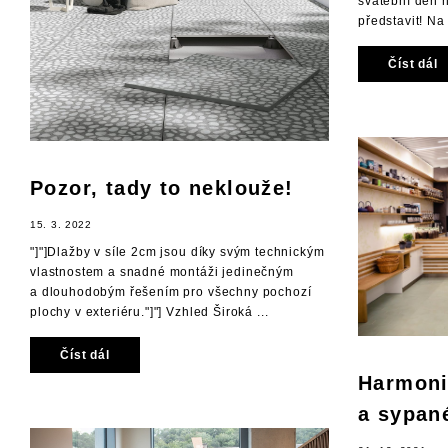
svatební den 
představit! Na
Číst dál
Pozor, tady to neklouže!
15. 3. 2022
"]"]Dlažby v síle 2cm jsou díky svým technickým
vlastnostem a snadné montáži jedinečným
a dlouhodobým řešením pro všechny pochozí
plochy v exteriéru."]"] Vzhled Široká ...
Číst dál
Harmoni
a sypan