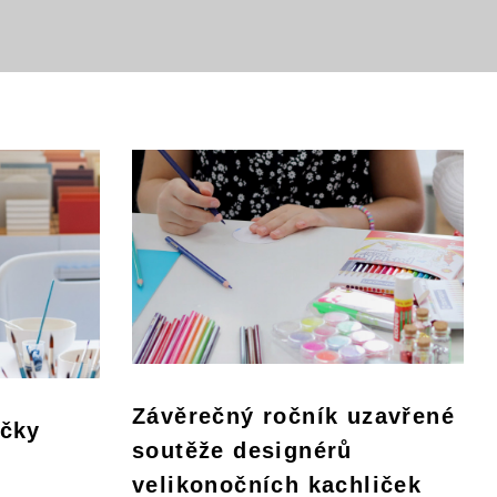
Závěrečný ročník uzavřené
ičky
soutěže designérů
velikonočních kachliček