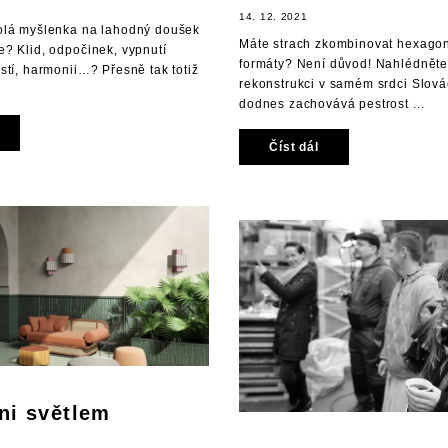
14. 12. 2021
olá myšlenka na lahodný doušek
Máte strach zkombinovat hexago
? Klid, odpočinek, vypnutí
formáty? Není důvod! Nahlédněte
stí, harmonii…? Přesně tak totiž
rekonstrukci v samém srdci Slovác
dodnes zachovává pestrost ...
Číst dál
ni světlem