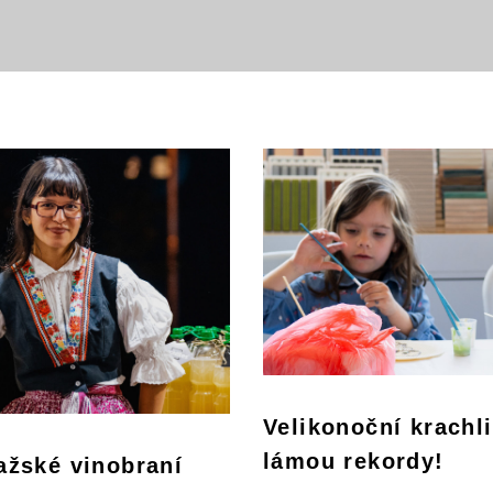
Velikonoční krachl
lámou rekordy!
ažské vinobraní