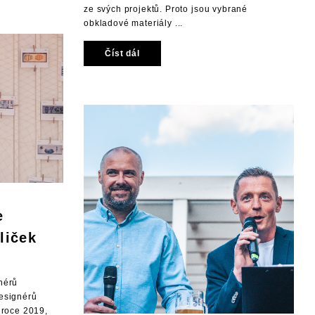
ze svých projektů. Proto jsou vybrané
obkladové materiály ...
Číst dál
e
liček
nérů
designérů
 roce 2019,