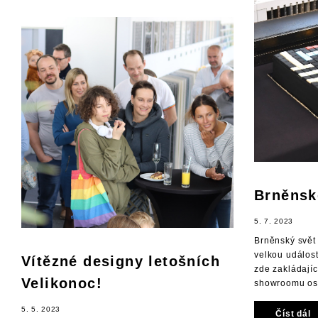
Brněnské
5. 7. 2023
Brněnský svět
velkou událos
Vítězné designy letošních
zde zakládají
Velikonoc!
showroomu osla
5. 5. 2023
Číst dál