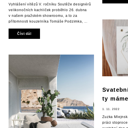
Vyhlášení vítězů V. ročníku Soutěže designérů
velikonočních kachliček proběhlo 26. dubna
v našem pražském showroomu, a to za
přítomnosti kouzelníka Tomáše Podzimka, ...
Číst dál
Svatebn
ty máme
1. 11. 2022
Zuzka Mlejns
práci stoprocen