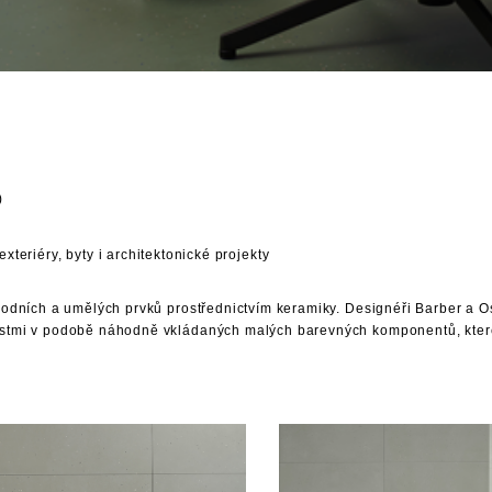
)
 exteriéry, byty i architektonické projekty
odních a umělých prvků prostřednictvím keramiky. Designéři Barber a Os
ostmi v podobě náhodně vkládaných malých barevných komponentů, které