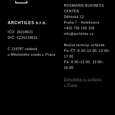
ROSMARIN BUSINESS
CENTER
Dělnická 12
Praha 7 - Holešovice
ARCHTILES s.r.o.
+420 730 150 328
IČO: 26218631
info@archtiles.cz
DIČ: CZ26218631
Možné termíny schůzek:
C 219797 vedená
Po–ČT: 8:30–12:00, 13:00–
u Městského soudu v Praze
17:00
Pá: 8:30–12:00, 13:00–
16:00
Dohodněte si schůzku
v Praze